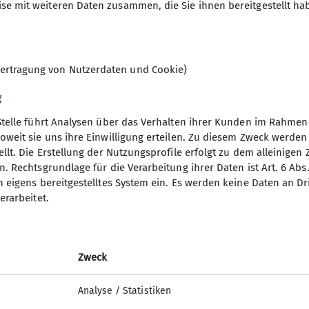
se mit weiteren Daten zusammen, die Sie ihnen bereitgestellt ha
ie im Winter Ski-Unternehmungen.
unterschiedlichsten Unternehmungen angeboten. Bei 
9
reben, dass für alle Interessierten und für jeden Ges
ungen !
ertragung von Nutzerdaten und Cookie)
sche und fröhliche Gruppe kennenlernen will, fasse 
en Gasthof Schützenhaus in Gilching (immer 14-tägig v
g
derung mit.
Stelle führt Analysen über das Verhalten ihrer Kunden im Rahmen
nsbeirat für die Wochentagswanderer:
oweit sie uns ihre Einwilligung erteilen. Zu diesem Zweck werde
hentagswanderer@dav-vierseenland.de
llt. Die Erstellung der Nutzungsprofile erfolgt zu dem alleinigen 
. Rechtsgrundlage für die Verarbeitung ihrer Daten ist Art. 6 Abs. 
n eigens bereitgestelltes System ein. Es werden keine Daten an D
erarbeitet.
Zweck
Analyse / Statistiken