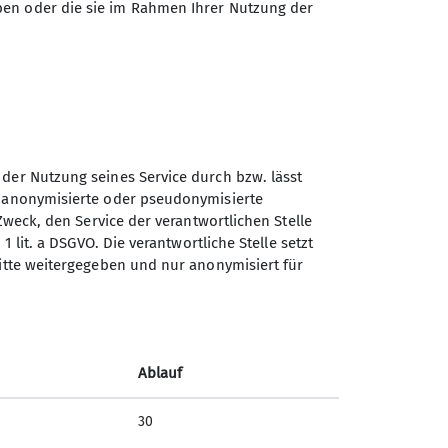
ben oder die sie im Rahmen Ihrer Nutzung der
unserem vielfältigen
chmack etwas passendes dabei ist!
sich ein Herz und komme am besten
on 10:30 bis 11:30 Uhr) und mache
 der Nutzung seines Service durch bzw. lässt
n anonymisierte oder pseudonymisierte
Zweck, den Service der verantwortlichen Stelle
1 lit. a DSGVO. Die verantwortliche Stelle setzt
Sektion Vierseenland des
ritte weitergegeben und nur anonymisiert für
Deutschen Alpenvereins e.V.
Hauptstraße 42
82229 Seefeld
Ablauf
Telefon +4981529839280
30