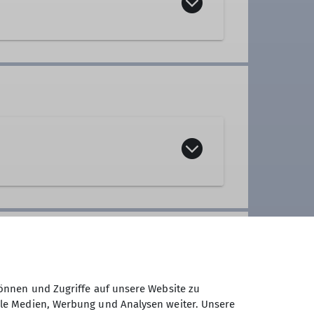
lich jeden Dienstag und Mittwoch
,
verfügen können und körperlich in
önnen und Zugriffe auf unsere Website zu
erg- und Flachwanderungen (ca. 15
ale Medien, Werbung und Analysen weiter. Unsere
nd jährlich mindestens eine