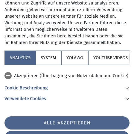
Anmeldung bis
können und Zugriffe auf unsere Website zu analysieren.
Wer kann sich das wochentags
Außerdem geben wir Informationen zu Ihrer Verwendung
leisten?
unserer Website an unsere Partner für soziale Medien,
16.06.2025
Nun, alle die aus dem Berufsleben
Werbung und Analysen weiter. Unsere Partner führen diese
ausgeschieden sind oder sonst über
Informationen möglicherweise mit weiteren Daten
ihre Zeit frei verfügen können und
Maximale Teilnehmeranzahl
zusammen, die Sie ihnen bereitgestellt haben oder die sie
körperlich in guter Verfassung sind.
im Rahmen Ihrer Nutzung der Dienste gesammelt haben.
Neben anspruchvollen Bergtouren
9
(bis ca. 1400 Höhenmeter) stehen
ANALYTICS
SYSTEM
YOLAWO
YOUTUBE VIDEOS
auch leichtere Berg- und
Flachwanderungen (ca. 15 bis 20 km)
Akzeptieren (Übertragung von Nutzerdaten und Cookie)
auf unserem Programm. Dazu kommen
Kulturfahrten und -veranstaltungen
Cookie Beschreibung
und jährlich mindestens eine
Sektion Vierseenland
Verwendete Cookies
Wanderwoche in den Bergen sowie im
Winter Ski-Unternehmungen.
An den Tourentagen werden die
Sektion Vierseenland des Deutschen Alpenvereins e.V.
ALLE AKZEPTIEREN
unterschiedlichsten Unternehmungen
Hauptstraße 42
82229 Seefeld
angeboten. Bei unserem vielfältigen