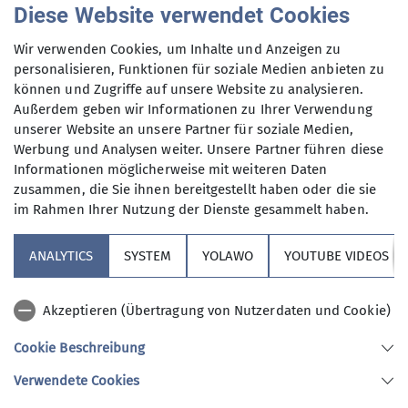
Diese Website verwendet Cookies
Wir verwenden Cookies, um Inhalte und Anzeigen zu
Kontakt aufnehmen
personalisieren, Funktionen für soziale Medien anbieten zu
Preis
können und Zugriffe auf unsere Website zu analysieren.
Außerdem geben wir Informationen zu Ihrer Verwendung
unserer Website an unsere Partner für soziale Medien,
Qualifikationen
10€ für die Busfahrt
Werbung und Analysen weiter. Unsere Partner führen diese
Informationen möglicherweise mit weiteren Daten
Trainer*in C Sportklettern Breitensport
Maximale Teilnehmeranzahl
zusammen, die Sie ihnen bereitgestellt haben oder die sie
im Rahmen Ihrer Nutzung der Dienste gesammelt haben.
Familiengruppenleiter*in
6
ANALYTICS
SYSTEM
YOLAWO
YOUTUBE VIDEOS
Ämter
Akzeptieren (Übertragung von Nutzerdaten und Cookie)
Beirat*in Klettern
Cookie Beschreibung
Sektion Vierseenland
Verwendete Cookies