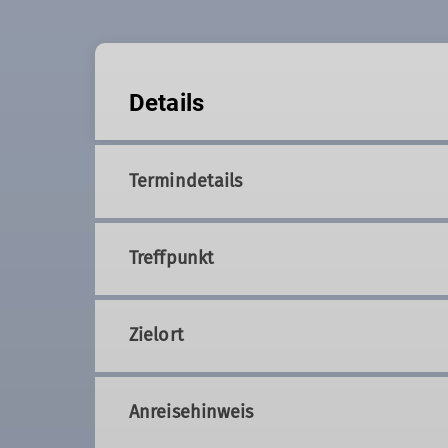
Details
Termindetails
Treffpunkt
Zielort
Anreisehinweis