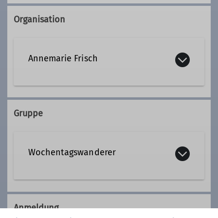
Organisation
Annemarie Frisch
08105 23819
Gruppe
Qualifikationen
Wochentagswanderer
Tourenleiter*in Wochentagswanderer
Wir sind eine Gemeinschaft von
Wanderfreunden innerhalb der
Anmeldung
Sektion, die
hauptsächlich jeden