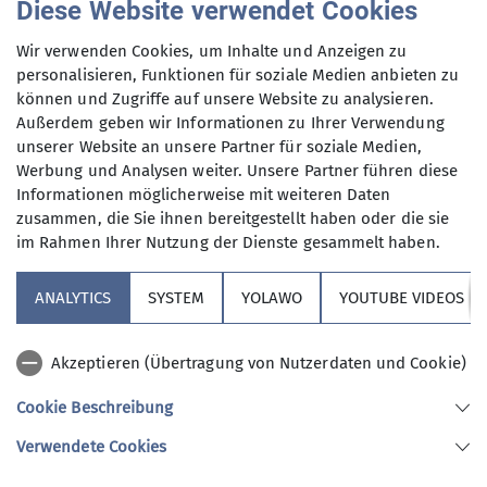
Diese Website verwendet Cookies
Dienstag und Mittwoch
, aber auch an
Anmeldung per Telefon bevorzugt!
anderen Wochentagen in freier Natur
Wir verwenden Cookies, um Inhalte und Anzeigen zu
unterwegs sind.
personalisieren, Funktionen für soziale Medien anbieten zu
Anmeldung bis
können und Zugriffe auf unsere Website zu analysieren.
Wer kann sich das wochentags
Außerdem geben wir Informationen zu Ihrer Verwendung
leisten?
unserer Website an unsere Partner für soziale Medien,
29.09.2025
Nun, alle die aus dem Berufsleben
Werbung und Analysen weiter. Unsere Partner führen diese
ausgeschieden sind oder sonst über
Informationen möglicherweise mit weiteren Daten
ihre Zeit frei verfügen können und
Maximale Teilnehmeranzahl
zusammen, die Sie ihnen bereitgestellt haben oder die sie
körperlich in guter Verfassung sind.
im Rahmen Ihrer Nutzung der Dienste gesammelt haben.
Neben anspruchvollen Bergtouren
13
(bis ca. 1400 Höhenmeter) stehen
ANALYTICS
SYSTEM
YOLAWO
YOUTUBE VIDEOS
auch leichtere Berg- und
Flachwanderungen (ca. 15 bis 20 km)
Akzeptieren (Übertragung von Nutzerdaten und Cookie)
auf unserem Programm. Dazu kommen
Kulturfahrten und -veranstaltungen
Cookie Beschreibung
und jährlich mindestens eine
Sektion Vierseenland
Verwendete Cookies
Wanderwoche in den Bergen sowie im
Winter Ski-Unternehmungen.