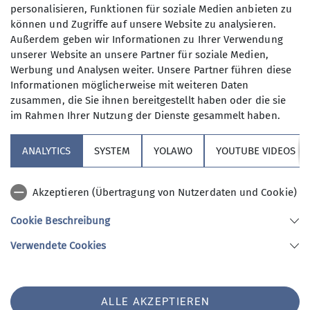
unterwegs sind.
personalisieren, Funktionen für soziale Medien anbieten zu
Anmeldung bis
können und Zugriffe auf unsere Website zu analysieren.
Wer kann sich das wochentags
Außerdem geben wir Informationen zu Ihrer Verwendung
leisten?
unserer Website an unsere Partner für soziale Medien,
31.03.2025
Nun, alle die aus dem Berufsleben
Werbung und Analysen weiter. Unsere Partner führen diese
ausgeschieden sind oder sonst über
Informationen möglicherweise mit weiteren Daten
ihre Zeit frei verfügen können und
Maximale Teilnehmeranzahl
zusammen, die Sie ihnen bereitgestellt haben oder die sie
körperlich in guter Verfassung sind.
im Rahmen Ihrer Nutzung der Dienste gesammelt haben.
Neben anspruchvollen Bergtouren
12
(bis ca. 1400 Höhenmeter) stehen
ANALYTICS
SYSTEM
YOLAWO
YOUTUBE VIDEOS
auch leichtere Berg- und
Flachwanderungen (ca. 15 bis 20 km)
Akzeptieren (Übertragung von Nutzerdaten und Cookie)
auf unserem Programm. Dazu kommen
Kulturfahrten und -veranstaltungen
Cookie Beschreibung
und jährlich mindestens eine
Sektion Vierseenland
Verwendete Cookies
Wanderwoche in den Bergen sowie im
Winter Ski-Unternehmungen.
An den Tourentagen werden die
Sektion Vierseenland des Deutschen Alpenvereins e.V.
ALLE AKZEPTIEREN
unterschiedlichsten Unternehmungen
Hauptstraße 42