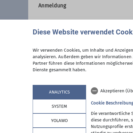
Anmeldung
Qualifikationen
Trainer*in C Bergwandern
Diese Website verwendet Cook
Zusatzqualifikation Schneeschuhbergs
Wir verwenden Cookies, um Inhalte und Anzeigen 
Anmeldung ab / bis
analysieren. Außerdem geben wir Informationen 
Partner führen diese Informationen möglicherwei
Dienste gesammelt haben.
Maximale Teilnehmeranzahl
Akzeptieren (Üb
ANALYTICS
Cookie Beschreibun
SYSTEM
Die verantwortliche 
diese durchführen, s
YOLAWO
Nutzungsprofile erste