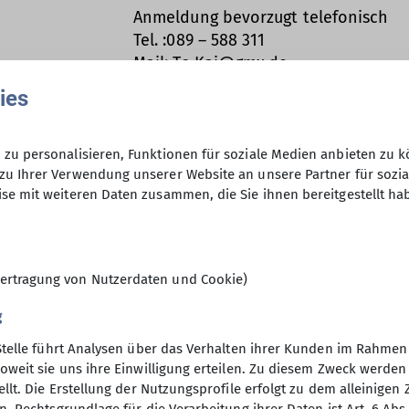
Anmeldung bevorzugt telefonisch
Tel. :089 – 588 311
Ämter
Mail: To.Kai@gmx.de
Anfrage senden
Beirat*in Redaktion
ies
teigen
zu personalisieren, Funktionen für soziale Medien anbieten zu k
01.05.2025 / 25.07.2025
zu Ihrer Verwendung unserer Website an unsere Partner für sozi
se mit weiteren Daten zusammen, die Sie ihnen bereitgestellt ha
7
ertragung von Nutzerdaten und Cookie)
g
Stelle führt Analysen über das Verhalten ihrer Kunden im Rahmen
oweit sie uns ihre Einwilligung erteilen. Zu diesem Zweck werde
llt. Die Erstellung der Nutzungsprofile erfolgt zu dem alleinigen 