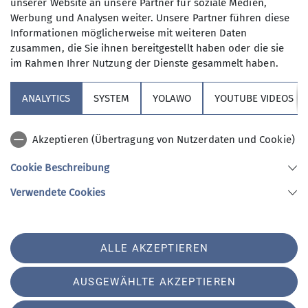
unserer Website an unsere Partner für soziale Medien,
13.05.2025
Nun, alle die aus dem Berufsleben
Werbung und Analysen weiter. Unsere Partner führen diese
ausgeschieden sind oder sonst über
Informationen möglicherweise mit weiteren Daten
ihre Zeit frei verfügen können und
Maximale Teilnehmeranzahl
zusammen, die Sie ihnen bereitgestellt haben oder die sie
körperlich in guter Verfassung sind.
im Rahmen Ihrer Nutzung der Dienste gesammelt haben.
Neben anspruchvollen Bergtouren
9
(bis ca. 1400 Höhenmeter) stehen
ANALYTICS
SYSTEM
YOLAWO
YOUTUBE VIDEOS
auch leichtere Berg- und
Flachwanderungen (ca. 15 bis 20 km)
Akzeptieren (Übertragung von Nutzerdaten und Cookie)
auf unserem Programm. Dazu kommen
Kulturfahrten und -veranstaltungen
Cookie Beschreibung
und jährlich mindestens eine
Sektion Vierseenland
Verwendete Cookies
Wanderwoche in den Bergen sowie im
Winter Ski-Unternehmungen.
An den Tourentagen werden die
Sektion Vierseenland des Deutschen Alpenvereins e.V.
ALLE AKZEPTIEREN
unterschiedlichsten Unternehmungen
Hauptstraße 42
82229 Seefeld
angeboten. Bei unserem vielfältigen
AUSGEWÄHLTE AKZEPTIEREN
Telefon +4981529839280
Tourenangebot ist es unser Bestreben,
dass für alle Interessierten und für