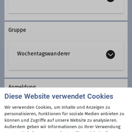
08152 70604
Gruppe
Qualifikationen
Wochentagswanderer
Wanderleiter*in
Wir sind eine Gemeinschaft von
Wanderfreunden innerhalb der
Anmeldung
Sektion, die
hauptsächlich jeden
Diese Website verwendet Cookies
Dienstag und Mittwoch
, aber auch an
Anmeldung per Telefon bevorzugt!
anderen Wochentagen in freier Natur
Wir verwenden Cookies, um Inhalte und Anzeigen zu
unterwegs sind.
personalisieren, Funktionen für soziale Medien anbieten zu
Anmeldung bis
können und Zugriffe auf unsere Website zu analysieren.
Wer kann sich das wochentags
Außerdem geben wir Informationen zu Ihrer Verwendung
leisten?