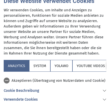
Diese Website verwendet Cookies
Dienstag und Mittwoch
, aber auch an
Anmeldung per Telefon bevorzugt!
anderen Wochentagen in freier Natur
Wir verwenden Cookies, um Inhalte und Anzeigen zu
unterwegs sind.
personalisieren, Funktionen für soziale Medien anbieten zu
Anmeldung bis
können und Zugriffe auf unsere Website zu analysieren.
Wer kann sich das wochentags
Außerdem geben wir Informationen zu Ihrer Verwendung
leisten?
unserer Website an unsere Partner für soziale Medien,
12.05.2025
Nun, alle die aus dem Berufsleben
Werbung und Analysen weiter. Unsere Partner führen diese
ausgeschieden sind oder sonst über
Informationen möglicherweise mit weiteren Daten
ihre Zeit frei verfügen können und
Maximale Teilnehmeranzahl
zusammen, die Sie ihnen bereitgestellt haben oder die sie
körperlich in guter Verfassung sind.
im Rahmen Ihrer Nutzung der Dienste gesammelt haben.
Neben anspruchvollen Bergtouren
9
(bis ca. 1400 Höhenmeter) stehen
ANALYTICS
SYSTEM
YOLAWO
YOUTUBE VIDEOS
auch leichtere Berg- und
Flachwanderungen (ca. 15 bis 20 km)
Akzeptieren (Übertragung von Nutzerdaten und Cookie)
auf unserem Programm. Dazu kommen
Kulturfahrten und -veranstaltungen
Cookie Beschreibung
und jährlich mindestens eine
Sektion Vierseenland
Verwendete Cookies
Wanderwoche in den Bergen sowie im
Winter Ski-Unternehmungen.