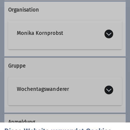
Organisation
Monika Kornprobst
08152 9933638
Gruppe
Qualifikationen
Wochentagswanderer
Tourenleiter*in Wochentagswanderer
Wir sind eine Gemeinschaft von
Wanderfreunden innerhalb der
Anmeldung
Sektion, die
hauptsächlich jeden