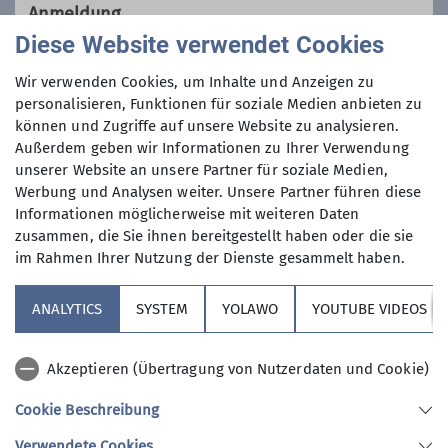
Wanderfreunden innerhalb der
Anmeldung
Sektion, die
hauptsächlich jeden
Diese Website verwendet Cookies
Dienstag und Mittwoch
, aber auch an
Anmeldung per Telefon bevorzugt!
anderen Wochentagen in freier Natur
Wir verwenden Cookies, um Inhalte und Anzeigen zu
unterwegs sind.
personalisieren, Funktionen für soziale Medien anbieten zu
Anmeldung bis
können und Zugriffe auf unsere Website zu analysieren.
Wer kann sich das wochentags
Außerdem geben wir Informationen zu Ihrer Verwendung
leisten?
unserer Website an unsere Partner für soziale Medien,
07.10.2024
Nun, alle die aus dem Berufsleben
Werbung und Analysen weiter. Unsere Partner führen diese
ausgeschieden sind oder sonst über
Informationen möglicherweise mit weiteren Daten
ihre Zeit frei verfügen können und
Maximale Teilnehmeranzahl
zusammen, die Sie ihnen bereitgestellt haben oder die sie
körperlich in guter Verfassung sind.
im Rahmen Ihrer Nutzung der Dienste gesammelt haben.
Neben anspruchvollen Bergtouren
11
(bis ca. 1400 Höhenmeter) stehen
ANALYTICS
SYSTEM
YOLAWO
YOUTUBE VIDEOS
auch leichtere Berg- und
Flachwanderungen (ca. 15 bis 20 km)
Akzeptieren (Übertragung von Nutzerdaten und Cookie)
auf unserem Programm. Dazu kommen
Kulturfahrten und -veranstaltungen
Cookie Beschreibung
und jährlich mindestens eine
Sektion Vierseenland
Verwendete Cookies