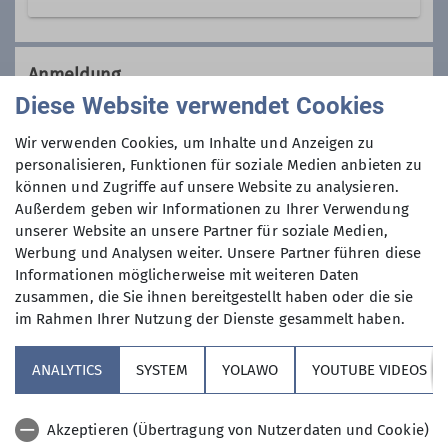
Wir sind eine Gemeinschaft von
Wanderfreunden innerhalb der
Anmeldung
Sektion, die
hauptsächlich jeden
Diese Website verwendet Cookies
Dienstag und Mittwoch
, aber auch an
Anmeldung per Telefon bevorzugt!
anderen Wochentagen in freier Natur
Wir verwenden Cookies, um Inhalte und Anzeigen zu
unterwegs sind.
personalisieren, Funktionen für soziale Medien anbieten zu
Anmeldung bis
können und Zugriffe auf unsere Website zu analysieren.
Wer kann sich das wochentags
Außerdem geben wir Informationen zu Ihrer Verwendung
leisten?
unserer Website an unsere Partner für soziale Medien,
14.07.2024
Nun, alle die aus dem Berufsleben
Werbung und Analysen weiter. Unsere Partner führen diese
ausgeschieden sind oder sonst über
Informationen möglicherweise mit weiteren Daten
ihre Zeit frei verfügen können und
Maximale Teilnehmeranzahl
zusammen, die Sie ihnen bereitgestellt haben oder die sie
körperlich in guter Verfassung sind.
im Rahmen Ihrer Nutzung der Dienste gesammelt haben.
Neben anspruchvollen Bergtouren
9
(bis ca. 1400 Höhenmeter) stehen
ANALYTICS
SYSTEM
YOLAWO
YOUTUBE VIDEOS
auch leichtere Berg- und
Flachwanderungen (ca. 15 bis 20 km)
Akzeptieren (Übertragung von Nutzerdaten und Cookie)
auf unserem Programm. Dazu kommen