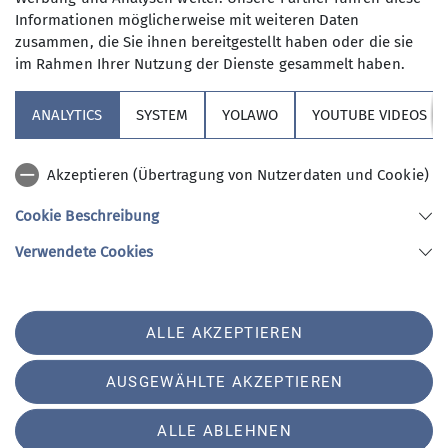
Kontakt aufnehmen
Informationen möglicherweise mit weiteren Daten
Anmeldung
zusammen, die Sie ihnen bereitgestellt haben oder die sie
im Rahmen Ihrer Nutzung der Dienste gesammelt haben.
Qualifikationen
Anfrage senden
ANALYTICS
SYSTEM
YOLAWO
YOUTUBE VIDEOS
Jugendleiter*in
Akzeptieren (Übertragung von Nutzerdaten und Cookie)
Ämter
Cookie Beschreibung
Sektion Vierseenland
Verwendete Cookies
Klimaschutzkoordinator*in
Sektion Vierseenland des Deutschen Alpenvereins e.V.
Ansprechperson für Prävention
sexualisierter Gewalt
ALLE AKZEPTIEREN
Hauptstraße 42
82229 Seefeld
Telefon +4981529839280
AUSGEWÄHLTE AKZEPTIEREN
ALLE ABLEHNEN
Impressum
Datenschutz
Datenschutz-Einstellungen