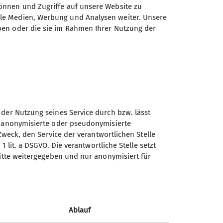
önnen und Zugriffe auf unsere Website zu
erg- und Flachwanderungen (ca. 15
ale Medien, Werbung und Analysen weiter. Unsere
nd jährlich mindestens eine
ben oder die sie im Rahmen Ihrer Nutzung der
unserem vielfältigen
chmack etwas passendes dabei ist!
sich ein Herz und komme am besten
on 10:30 bis 11:30 Uhr) und mache
 der Nutzung seines Service durch bzw. lässt
n anonymisierte oder pseudonymisierte
Zweck, den Service der verantwortlichen Stelle
1 lit. a DSGVO. Die verantwortliche Stelle setzt
Sektion Vierseenland des
ritte weitergegeben und nur anonymisiert für
Deutschen Alpenvereins e.V.
Hauptstraße 42
82229 Seefeld
Ablauf
Telefon +4981529839280