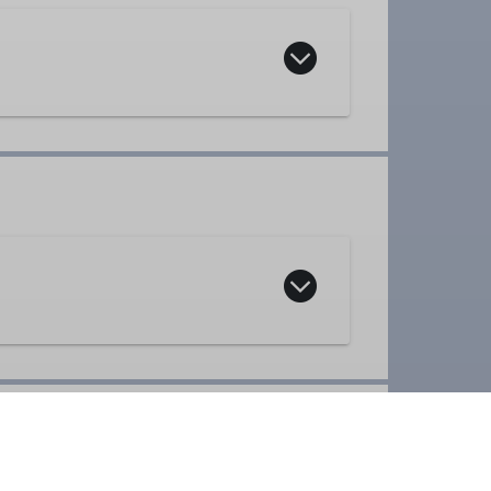
er
lich jeden Dienstag und Mittwoch
,
verfügen können und körperlich in