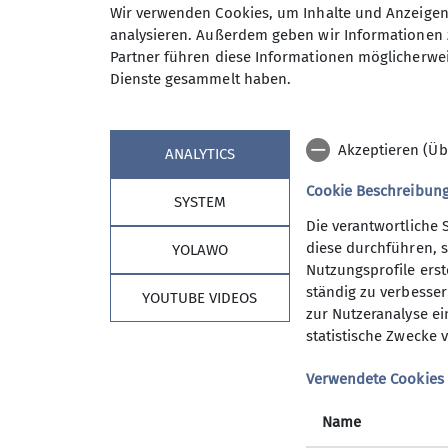
Wir verwenden Cookies, um Inhalte und Anzeigen 
Neben anspruchvollen Bergtoure
Anmeldung bis
analysieren. Außerdem geben wir Informationen 
bis 20 km) auf unserem Program
Partner führen diese Informationen möglicherwei
Wanderwoche in den Bergen sow
Dienste gesammelt haben.
An den Tourentagen werden die 
Maximale Teilnehmeranzahl
Tourenangebot ist es unser Best
Bisher ist uns das immer gut gel
Akzeptieren (Üb
ANALYTICS
Wer uns, eine wirklich sympathi
zu unserem Freitagstreffen in d
Cookie Beschreibun
SYSTEM
dann vielleicht die nächste Wan
Die verantwortliche 
Informationen gibts beim Verei
diese durchführen, s
YOLAWO
Herbert Meyer 08153 7050 woc
Nutzungsprofile erste
ständig zu verbessern
YOUTUBE VIDEOS
Kontakt aufnehmen
zur Nutzeranalyse ei
statistische Zwecke v
Sektion Vierseenland
Details
Verwendete Cookies
Mitgliedschaft
Satzung
Name
Hütte