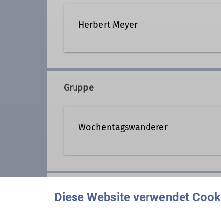
Herbert Meyer
08153 7050
Kontakt a
Gruppe
Qualifikationen
Wochentagswanderer
Tourenleiter*in Wochentagswanderer
Wir sind eine Gemeinschaft von
aber auch an anderen Wochentag
Anmeldung
Wer kann sich das wochentags l
Diese Website verwendet Cook
Nun, alle die aus dem Berufsleb
guter Verfassung sind.