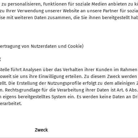
zu personalisieren, Funktionen für soziale Medien anbieten zu k
n (bis ca. 1400 Höhenmeter) stehen auch leichtere B
04.11.2024
zu Ihrer Verwendung unserer Website an unsere Partner für sozi
m. Dazu kommen Kulturfahrten und -veranstaltungen u
se mit weiteren Daten zusammen, die Sie ihnen bereitgestellt ha
ie im Winter Ski-Unternehmungen.
unterschiedlichsten Unternehmungen angeboten. Bei 
12
reben, dass für alle Interessierten und für jeden Ges
ungen !
ertragung von Nutzerdaten und Cookie)
sche und fröhliche Gruppe kennenlernen will, fasse 
en Gasthof Schützenhaus in Gilching (immer 14-tägig v
g
derung mit.
Stelle führt Analysen über das Verhalten ihrer Kunden im Rahmen
nsbeirat für die Wochentagswanderer:
oweit sie uns ihre Einwilligung erteilen. Zu diesem Zweck werde
hentagswanderer@dav-vierseenland.de
llt. Die Erstellung der Nutzungsprofile erfolgt zu dem alleinigen 
. Rechtsgrundlage für die Verarbeitung ihrer Daten ist Art. 6 Abs. 
n eigens bereitgestelltes System ein. Es werden keine Daten an D
erarbeitet.
Zweck