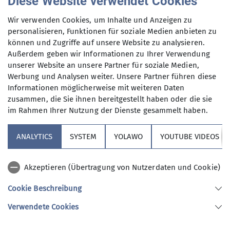
Diese Website verwendet Cookies
So. 16.06.2024 06:45 Uhr
Wir verwenden Cookies, um Inhalte und Anzeigen zu
personalisieren, Funktionen für soziale Medien anbieten zu
Anmeldung bis
können und Zugriffe auf unsere Website zu analysieren.
Außerdem geben wir Informationen zu Ihrer Verwendung
unserer Website an unsere Partner für soziale Medien,
02.06.2024
Werbung und Analysen weiter. Unsere Partner führen diese
Informationen möglicherweise mit weiteren Daten
Maximale Teilnehmeranzahl
zusammen, die Sie ihnen bereitgestellt haben oder die sie
im Rahmen Ihrer Nutzung der Dienste gesammelt haben.
6
ANALYTICS
SYSTEM
YOLAWO
YOUTUBE VIDEOS
Akzeptieren (Übertragung von Nutzerdaten und Cookie)
Cookie Beschreibung
Sektion Vierseenland
Verwendete Cookies