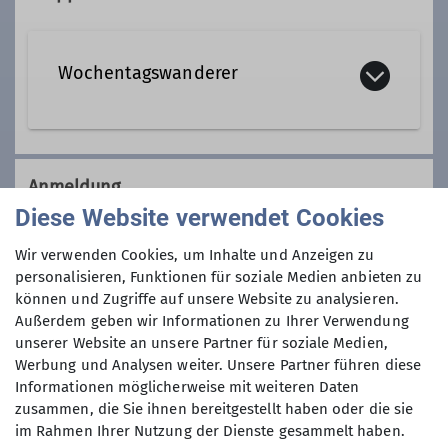
Qualifikationen
Wochentagswanderer
Tourenleiter*in Wochentagswanderer
Wir sind eine Gemeinschaft von
Wanderfreunden innerhalb der
Anmeldung
Sektion, die
hauptsächlich jeden
Diese Website verwendet Cookies
Dienstag und Mittwoch
, aber auch an
Anmeldung bevorzugt per Telefon!
anderen Wochentagen in freier Natur
Wir verwenden Cookies, um Inhalte und Anzeigen zu
unterwegs sind.
personalisieren, Funktionen für soziale Medien anbieten zu
Anmeldung bis
können und Zugriffe auf unsere Website zu analysieren.
Wer kann sich das wochentags
Außerdem geben wir Informationen zu Ihrer Verwendung
leisten?
unserer Website an unsere Partner für soziale Medien,
04.11.2024
Nun, alle die aus dem Berufsleben
Werbung und Analysen weiter. Unsere Partner führen diese
ausgeschieden sind oder sonst über
Informationen möglicherweise mit weiteren Daten
ihre Zeit frei verfügen können und
Maximale Teilnehmeranzahl
zusammen, die Sie ihnen bereitgestellt haben oder die sie
körperlich in guter Verfassung sind.
im Rahmen Ihrer Nutzung der Dienste gesammelt haben.