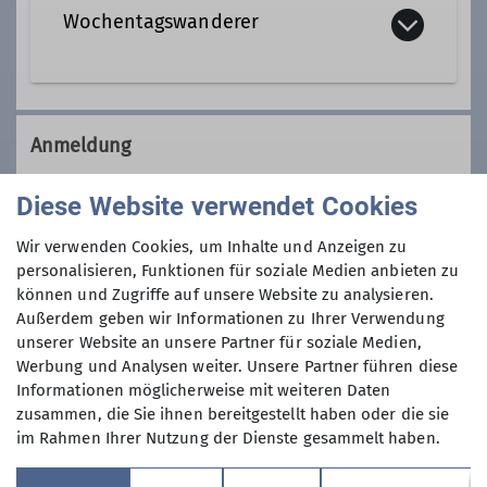
Wochentagswanderer
Tourenleiter*in Wochentagswanderer
Wir sind eine Gemeinschaft von
Wanderfreunden innerhalb der
Anmeldung
Sektion, die
hauptsächlich jeden
Dienstag und Mittwoch
, aber auch an
Anmeldung per Telefon bevorzugt, nur ab 18:00
Diese Website verwendet Cookies
anderen Wochentagen in freier Natur
Uhr!
unterwegs sind.
Wir verwenden Cookies, um Inhalte und Anzeigen zu
Wer kann sich das wochentags
personalisieren, Funktionen für soziale Medien anbieten zu
Anmeldung ab
können und Zugriffe auf unsere Website zu analysieren.
leisten?
Außerdem geben wir Informationen zu Ihrer Verwendung
Nun, alle die aus dem Berufsleben
unserer Website an unsere Partner für soziale Medien,
30.09.2024
ausgeschieden sind oder sonst über
Werbung und Analysen weiter. Unsere Partner führen diese
ihre Zeit frei verfügen können und
Informationen möglicherweise mit weiteren Daten
körperlich in guter Verfassung sind.
Maximale Teilnehmeranzahl
zusammen, die Sie ihnen bereitgestellt haben oder die sie
Neben anspruchvollen Bergtouren
im Rahmen Ihrer Nutzung der Dienste gesammelt haben.
(bis ca. 1400 Höhenmeter) stehen
9