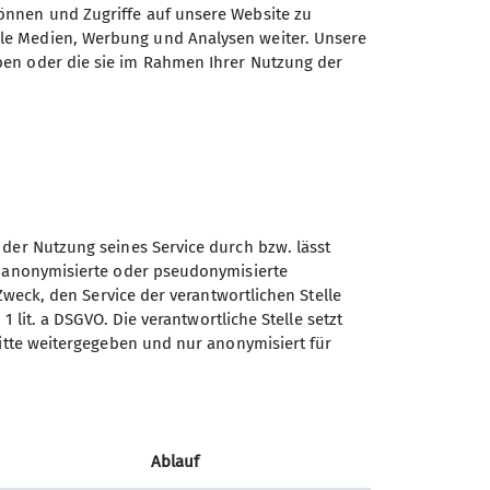
önnen und Zugriffe auf unsere Website zu
erg- und Flachwanderungen (ca. 15
ale Medien, Werbung und Analysen weiter. Unsere
nd jährlich mindestens eine
ben oder die sie im Rahmen Ihrer Nutzung der
unserem vielfältigen
chmack etwas passendes dabei ist!
sich ein Herz und komme am besten
on 10:30 bis 11:30 Uhr) und mache
 der Nutzung seines Service durch bzw. lässt
n anonymisierte oder pseudonymisierte
Zweck, den Service der verantwortlichen Stelle
1 lit. a DSGVO. Die verantwortliche Stelle setzt
Sektion Vierseenland des
ritte weitergegeben und nur anonymisiert für
Deutschen Alpenvereins e.V.
Hauptstraße 42
82229 Seefeld
Ablauf
Telefon +4981529839280