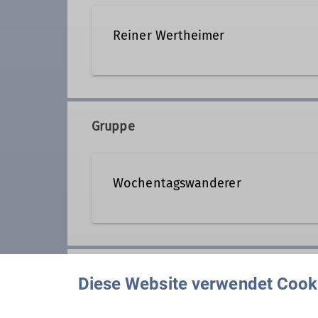
Reiner Wertheimer
08152 1251
Gruppe
Qualifikationen
Wochentagswanderer
Tourenleiter*in Wochentagswanderer
Wir sind eine Gemeinschaft von
aber auch an anderen Wochentag
Anmeldung
Wer kann sich das wochentags l
Diese Website verwendet Cook
Nun, alle die aus dem Berufsleb
guter Verfassung sind.