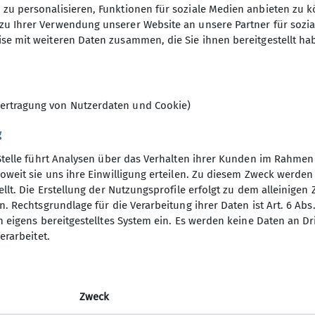
zu personalisieren, Funktionen für soziale Medien anbieten zu k
n (bis ca. 1400 Höhenmeter) stehen auch leichtere B
02.09.2024
zu Ihrer Verwendung unserer Website an unsere Partner für sozi
m. Dazu kommen Kulturfahrten und -veranstaltungen u
se mit weiteren Daten zusammen, die Sie ihnen bereitgestellt ha
ie im Winter Ski-Unternehmungen.
unterschiedlichsten Unternehmungen angeboten. Bei 
9
reben, dass für alle Interessierten und für jeden Ges
ungen !
ertragung von Nutzerdaten und Cookie)
sche und fröhliche Gruppe kennenlernen will, fasse 
en Gasthof Schützenhaus in Gilching (immer 14-tägig v
g
derung mit.
Stelle führt Analysen über das Verhalten ihrer Kunden im Rahmen
nsbeirat für die Wochentagswanderer:
oweit sie uns ihre Einwilligung erteilen. Zu diesem Zweck werde
hentagswanderer@dav-vierseenland.de
llt. Die Erstellung der Nutzungsprofile erfolgt zu dem alleinigen 
. Rechtsgrundlage für die Verarbeitung ihrer Daten ist Art. 6 Abs. 
n eigens bereitgestelltes System ein. Es werden keine Daten an D
erarbeitet.
Zweck