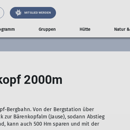
MITGLIED WERDEN
ogramm
Gruppen
Hütte
Natur &
renleiter*innen
gruppe
Alpine Disziplinen
Ausrüstungsverleih
Satzung
Belegungsplan
Wochentagswanderer
Geschichte
Veranstaltungen
Karten, Füh
Präve
M
herungen
ramm für Familien
Bergwandern
WoWa-Touren
Vortrag und Austausch
Er
uppenleiter-innen
Bergsteigen
Ki
kopf 2000m
ren mit Kindern
Hochtouren
MT
n
für Familien
Klettersteige
chentagswanderer
 auf Hütten
Klettern
Skitouren
Mountainbike
opf-Bergbahn. Von der Bergstation über
k zur Bärenkopfalm (Jause), sodann Abstieg
ind, kann auch 500 Hm sparen und mit der