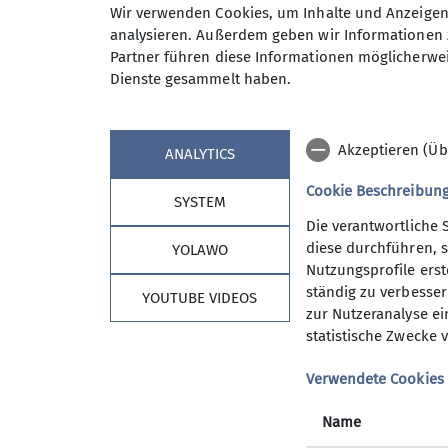
Wir verwenden Cookies, um Inhalte und Anzeigen 
Neben anspruchvollen Bergtoure
Anmeldung bis
analysieren. Außerdem geben wir Informationen 
bis 20 km) auf unserem Program
Partner führen diese Informationen möglicherwei
Wanderwoche in den Bergen sow
Dienste gesammelt haben.
An den Tourentagen werden die 
Maximale Teilnehmeranzahl
Tourenangebot ist es unser Best
Bisher ist uns das immer gut gel
Akzeptieren (Üb
ANALYTICS
Wer uns, eine wirklich sympathi
zu unserem Freitagstreffen in d
Cookie Beschreibun
SYSTEM
dann vielleicht die nächste Wan
Die verantwortliche 
Informationen gibts beim Verei
diese durchführen, s
YOLAWO
Herbert Meyer 08153 7050 woc
Nutzungsprofile erste
ständig zu verbessern
YOUTUBE VIDEOS
Kontakt aufnehmen
zur Nutzeranalyse ei
statistische Zwecke v
Sektion Vierseenland
Details
Verwendete Cookies
Mitgliedschaft
Satzung
Name
Hütte