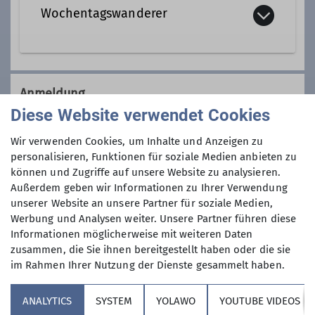
Wochentagswanderer
Tourenleiter*in Wochentagswanderer
Wir sind eine Gemeinschaft von
Wanderfreunden innerhalb der
Anmeldung
Sektion, die
hauptsächlich jeden
Diese Website verwendet Cookies
Dienstag und Mittwoch
, aber auch an
Anmeldung per Telefon bevorzugt!
anderen Wochentagen in freier Natur
Wir verwenden Cookies, um Inhalte und Anzeigen zu
unterwegs sind.
personalisieren, Funktionen für soziale Medien anbieten zu
Anmeldung bis
können und Zugriffe auf unsere Website zu analysieren.
Wer kann sich das wochentags
Außerdem geben wir Informationen zu Ihrer Verwendung
leisten?
unserer Website an unsere Partner für soziale Medien,
20.10.2025
Nun, alle die aus dem Berufsleben
Werbung und Analysen weiter. Unsere Partner führen diese
ausgeschieden sind oder sonst über
Informationen möglicherweise mit weiteren Daten
ihre Zeit frei verfügen können und
Maximale Teilnehmeranzahl
zusammen, die Sie ihnen bereitgestellt haben oder die sie
körperlich in guter Verfassung sind.
im Rahmen Ihrer Nutzung der Dienste gesammelt haben.
Neben anspruchvollen Bergtouren
11
(bis ca. 1400 Höhenmeter) stehen
ANALYTICS
SYSTEM
YOLAWO
YOUTUBE VIDEOS