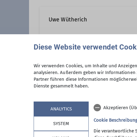
Uwe Wütherich
Kontakt aufnehmen
Diese Website verwendet Cook
Anmeldung
Wir verwenden Cookies, um Inhalte und Anzeigen 
Qualifikationen
analysieren. Außerdem geben wir Informationen 
Partner führen diese Informationen möglicherwei
Trainer*in B Klettersteig
Traine
Dienste gesammelt haben.
Maximale Teilnehmeranzahl
Akzeptieren (Üb
ANALYTICS
Cookie Beschreibun
SYSTEM
Die verantwortliche 