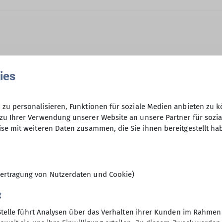
ies
Jeweils bis zum Vorabend 20:00 Uhr
zu personalisieren, Funktionen für soziale Medien anbieten zu k
Anfrage senden
Ämter
zu Ihrer Verwendung unserer Website an unsere Partner für sozi
se mit weiteren Daten zusammen, die Sie ihnen bereitgestellt ha
r*in C Bergsteigen
1. Vorstand
Ausbild
10
ertragung von Nutzerdaten und Cookie)
g
Stelle führt Analysen über das Verhalten ihrer Kunden im Rahmen