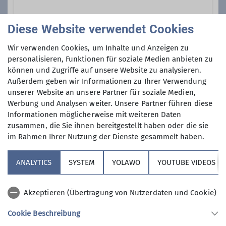
Vertretung Beirat Klettern
https://www.kbgilching.de/
Diese Website verwendet Cookies
Ämter
Anmeldung
Wir verwenden Cookies, um Inhalte und Anzeigen zu
Frühlingstraße 18
Beirat*in Klettern
personalisieren, Funktionen für soziale Medien anbieten zu
82205 Gilching
Weitere Infos und Anmeldung unter
können und Zugriffe auf unsere Website zu analysieren.
klettern@dav-vierseenland.de
Außerdem geben wir Informationen zu Ihrer Verwendung
unserer Website an unsere Partner für soziale Medien,
Anfrage senden
Werbung und Analysen weiter. Unsere Partner führen diese
Informationen möglicherweise mit weiteren Daten
Preis
zusammen, die Sie ihnen bereitgestellt haben oder die sie
im Rahmen Ihrer Nutzung der Dienste gesammelt haben.
30 € pro Person
ANALYTICS
SYSTEM
YOLAWO
YOUTUBE VIDEOS
Akzeptieren (Übertragung von Nutzerdaten und Cookie)
Cookie Beschreibung
Sektion Vierseenland