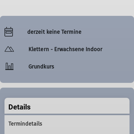
derzeit keine Termine
Klettern - Erwachsene Indoor
Grundkurs
Details
Termindetails