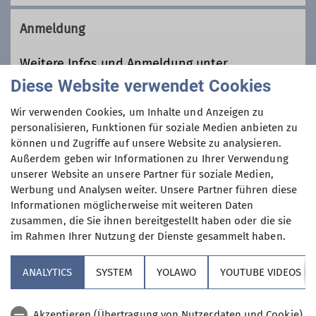
https://www.kbgilching.de/
Anmeldung
Frühlingstraße 18
82205 Gilching
Weitere Infos und Anmeldung unter
klettern@dav-vierseenland.de
Diese Website verwendet Cookies
Anfrage senden
Wir verwenden Cookies, um Inhalte und Anzeigen zu
personalisieren, Funktionen für soziale Medien anbieten zu
Preis
können und Zugriffe auf unsere Website zu analysieren.
Außerdem geben wir Informationen zu Ihrer Verwendung
unserer Website an unsere Partner für soziale Medien,
20 € pro Person
Werbung und Analysen weiter. Unsere Partner führen diese
Informationen möglicherweise mit weiteren Daten
Maximale Teilnehmeranzahl
zusammen, die Sie ihnen bereitgestellt haben oder die sie
im Rahmen Ihrer Nutzung der Dienste gesammelt haben.
6
ANALYTICS
SYSTEM
YOLAWO
YOUTUBE VIDEOS
Akzeptieren (Übertragung von Nutzerdaten und Cookie)