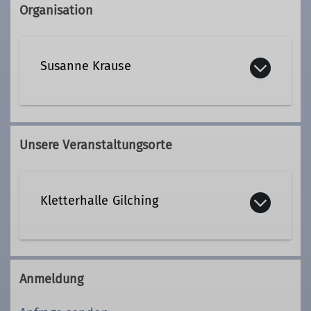
Organisation
Susanne Krause
Kontakt aufnehmen
Unsere Veranstaltungsorte
Qualifikationen
Kletterhalle Gilching
Trainer*in C Sportklettern Breitensport
https://www.kbgilching.de/
Anmeldung
Frühlingstraße 18
82205 Gilching