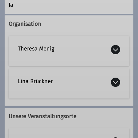
Ja
Organisation
Theresa Menig
Kontakt aufnehmen
Lina Brückner
Qualifikationen
Kontakt aufnehmen
Trainer*in C Bergsteigen
Unsere Veranstaltungsorte
Trainer*in B Hochtouren
Qualifikationen