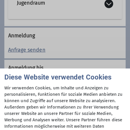
Jugendraum
Jugendleiter*in
Mühlbachstraße 17
Ämter
82229 Seefeld
Anmeldung
Jugendreferent*in
Anfrage senden
Ansprechperson für Prävention
sexualisierter Gewalt
Anmeldung bis
Diese Website verwendet Cookies
01.04.2025
Wir verwenden Cookies, um Inhalte und Anzeigen zu
personalisieren, Funktionen für soziale Medien anbieten zu
Preis
können und Zugriffe auf unsere Website zu analysieren.
Außerdem geben wir Informationen zu Ihrer Verwendung
unserer Website an unsere Partner für soziale Medien,
5€ Kursgebühr
Werbung und Analysen weiter. Unsere Partner führen diese
Informationen möglicherweise mit weiteren Daten