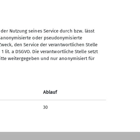
 der Nutzung seines Service durch bzw. lässt
n anonymisierte oder pseudonymisierte
Zweck, den Service der verantwortlichen Stelle
1 lit. a DSGVO. Die verantwortliche Stelle setzt
Sektion Vierseenland des
ritte weitergegeben und nur anonymisiert für
Deutschen Alpenvereins e.V.
Hauptstraße 42
82229 Seefeld
Ablauf
Telefon +4981529839280
30