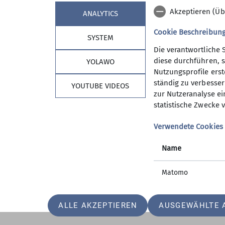
Akzeptieren (Üb
ANALYTICS
Cookie Beschreibun
SYSTEM
Die verantwortliche 
diese durchführen, s
YOLAWO
Nutzungsprofile erste
ständig zu verbessern
YOUTUBE VIDEOS
zur Nutzeranalyse ei
statistische Zwecke v
Sektion Vierseenland
Verwendete Cookies
Mitgliedschaft
Satzung
Name
Hütte
AGB
Matomo
ALLE AKZEPTIEREN
AUSGEWÄHLTE 