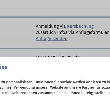
Frühlingstraße 18
82205 Gilching
Anmeldung via
Kursbuchung
Zusärtlich Infos via Anfrageformular
Anfrage senden
16.03.2025 / 20.09.2025
ies
Kosten: 10€ pro Person
zu personalisieren, Funktionen für soziale Medien anbieten zu k
Halleneintritt ist extra zu bezahlen
zu Ihrer Verwendung unserer Website an unsere Partner für sozi
se mit weiteren Daten zusammen, die Sie ihnen bereitgestellt ha
4