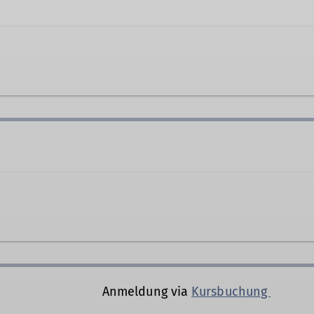
oor
Frühlingstraße 18
82205 Gilching
Anmeldung via
Kursbuchung