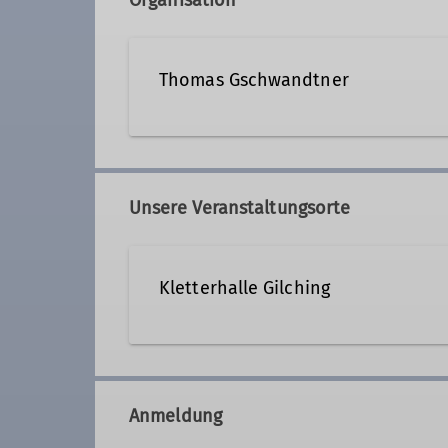
Organisation
Thomas Gschwandtner
Kontakt aufnehmen
Unsere Veranstaltungsorte
Qualifikationen
Kletterhalle Gilching
Trainer*in C Bouldern Breitensport Ind
https://www.kbgilching.de/
Anmeldung