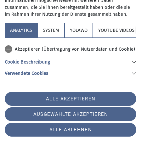
Informationen möglicherweise mit weiteren Daten
meine Einwilligung jederzeit wiederrufen
zusammen, die Sie ihnen bereitgestellt haben oder die sie
kann. *
im Rahmen Ihrer Nutzung der Dienste gesammelt haben.
ANALYTICS
SYSTEM
YOLAWO
YOUTUBE VIDEOS
Mit (*) markierte Felder
Absenden
sind Pflichtfelder
Akzeptieren (Übertragung von Nutzerdaten und Cookie)
Cookie Beschreibung
Sektion Vierseenland
Verwendete Cookies
Sektion Vierseenland des Deutschen Alpenvereins e.V.
ALLE AKZEPTIEREN
Hauptstraße 42
82229 Seefeld
Telefon +4981529839280
AUSGEWÄHLTE AKZEPTIEREN
ALLE ABLEHNEN
Impressum
Datenschutz
Datenschutz-Einstellungen