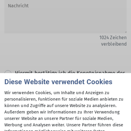
1024
Zeichen
verbleibend
Hiermit bestätige ich die Kenntnisnahme der
Datenschutzerklärung *
Diese Website verwendet Cookies
Wir verwenden Cookies, um Inhalte und Anzeigen zu
Hiermit erkläre ich mich einverstanden, dass
personalisieren, Funktionen für soziale Medien anbieten zu
können und Zugriffe auf unsere Website zu analysieren.
meine in das Kontaktformular eingegebenen
Außerdem geben wir Informationen zu Ihrer Verwendung
Daten elektronisch gesichert und zum Zweck
unserer Website an unsere Partner für soziale Medien,
der Kontaktaufnahme verarbeitet und
Werbung und Analysen weiter. Unsere Partner führen diese
genutzt werden. Mir ist bekannt, dass ich