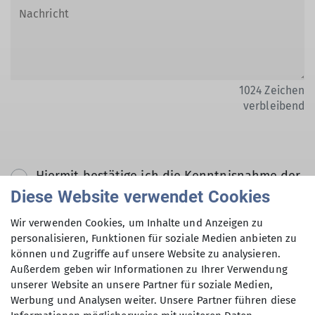
1024
Zeichen
verbleibend
Hiermit bestätige ich die Kenntnisnahme der
Datenschutzerklärung *
Diese Website verwendet Cookies
Wir verwenden Cookies, um Inhalte und Anzeigen zu
Hiermit erkläre ich mich einverstanden, dass
personalisieren, Funktionen für soziale Medien anbieten zu
können und Zugriffe auf unsere Website zu analysieren.
meine in das Kontaktformular eingegebenen
Außerdem geben wir Informationen zu Ihrer Verwendung
Daten elektronisch gesichert und zum Zweck
unserer Website an unsere Partner für soziale Medien,
der Kontaktaufnahme verarbeitet und
Werbung und Analysen weiter. Unsere Partner führen diese
genutzt werden. Mir ist bekannt, dass ich