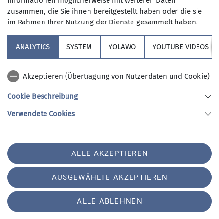
Informationen möglicherweise mit weiteren Daten
meine Einwilligung jederzeit wiederrufen
zusammen, die Sie ihnen bereitgestellt haben oder die sie
kann. *
im Rahmen Ihrer Nutzung der Dienste gesammelt haben.
ANALYTICS
SYSTEM
YOLAWO
YOUTUBE VIDEOS
Mit (*) markierte Felder
Absenden
sind Pflichtfelder
Akzeptieren (Übertragung von Nutzerdaten und Cookie)
Cookie Beschreibung
Sektion Vierseenland
Verwendete Cookies
Sektion Vierseenland des Deutschen Alpenvereins e.V.
ALLE AKZEPTIEREN
Hauptstraße 42
82229 Seefeld
Telefon +4981529839280
AUSGEWÄHLTE AKZEPTIEREN
ALLE ABLEHNEN
Impressum
Datenschutz
Datenschutz-Einstellungen