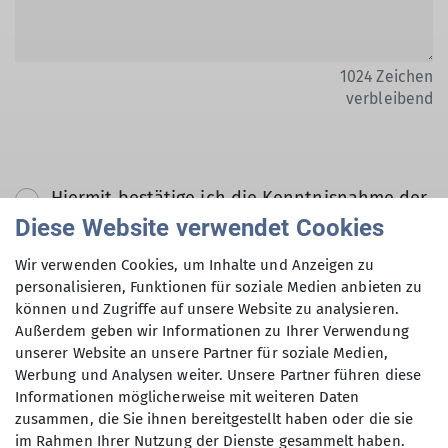
1024
Zeichen
verbleibend
Hiermit bestätige ich die Kenntnisnahme der
Datenschutzerklärung *
Diese Website verwendet Cookies
Wir verwenden Cookies, um Inhalte und Anzeigen zu
Hiermit erkläre ich mich einverstanden, dass
personalisieren, Funktionen für soziale Medien anbieten zu
können und Zugriffe auf unsere Website zu analysieren.
meine in das Kontaktformular eingegebenen
Außerdem geben wir Informationen zu Ihrer Verwendung
Daten elektronisch gesichert und zum Zweck
unserer Website an unsere Partner für soziale Medien,
der Kontaktaufnahme verarbeitet und
Werbung und Analysen weiter. Unsere Partner führen diese
genutzt werden. Mir ist bekannt, dass ich
Informationen möglicherweise mit weiteren Daten
meine Einwilligung jederzeit wiederrufen
zusammen, die Sie ihnen bereitgestellt haben oder die sie
kann. *
im Rahmen Ihrer Nutzung der Dienste gesammelt haben.