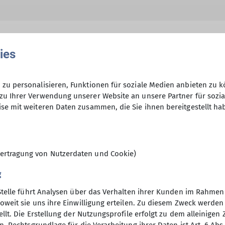
ies
hme der Datenschutzerklärung *
zu personalisieren, Funktionen für soziale Medien anbieten zu k
zu Ihrer Verwendung unserer Website an unsere Partner für sozi
se mit weiteren Daten zusammen, die Sie ihnen bereitgestellt ha
en, dass meine in das Kontaktformular eingegebenen 
t und genutzt werden. Mir ist bekannt, dass ich meine
ertragung von Nutzerdaten und Cookie)
g
Stelle führt Analysen über das Verhalten ihrer Kunden im Rahmen
oweit sie uns ihre Einwilligung erteilen. Zu diesem Zweck werde
llt. Die Erstellung der Nutzungsprofile erfolgt zu dem alleinigen 