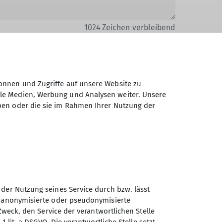
1024
Zeichen verbleibend
önnen und Zugriffe auf unsere Website zu
ale Medien, Werbung und Analysen weiter. Unsere
ben oder die sie im Rahmen Ihrer Nutzung der
Daten elektronisch gesichert und zum
 Einwilligung jederzeit wiederrufen kann.
Absenden
 der Nutzung seines Service durch bzw. lässt
n anonymisierte oder pseudonymisierte
Zweck, den Service der verantwortlichen Stelle