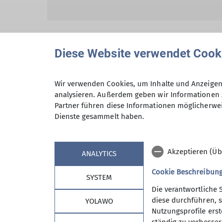
Diese Website verwendet Cook
Hiermit bestätige ich die Kenntnisna
Wir verwenden Cookies, um Inhalte und Anzeigen 
analysieren. Außerdem geben wir Informationen 
Partner führen diese Informationen möglicherwei
Hiermit erkläre ich mich einverstand
Dienste gesammelt haben.
Zweck der Kontaktaufnahme verarbeite
*
Akzeptieren (Üb
ANALYTICS
Mit (*) markierte Felder sind Pflichtfelder
Cookie Beschreibun
SYSTEM
Die verantwortliche 
diese durchführen, s
YOLAWO
Nutzungsprofile erste