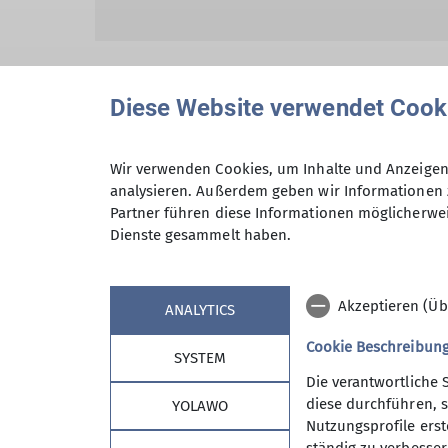
Diese Website verwendet Cook
Hiermit bestätige ich die Kenntnisna
Wir verwenden Cookies, um Inhalte und Anzeigen 
analysieren. Außerdem geben wir Informationen 
Partner führen diese Informationen möglicherwei
Hiermit erkläre ich mich einverstand
Dienste gesammelt haben.
Zweck der Kontaktaufnahme verarbeite
*
Akzeptieren (Üb
ANALYTICS
Mit (*) markierte Felder sind Pflichtfelder
Cookie Beschreibun
SYSTEM
Die verantwortliche 
diese durchführen, s
YOLAWO
Nutzungsprofile erste