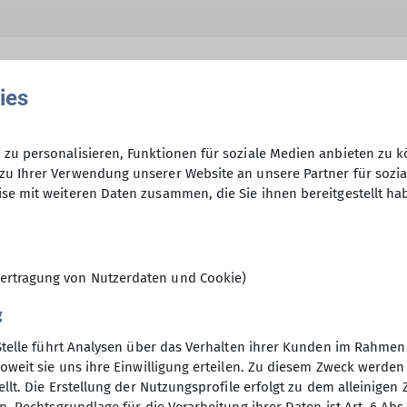
ies
hme der Datenschutzerklärung *
zu personalisieren, Funktionen für soziale Medien anbieten zu k
zu Ihrer Verwendung unserer Website an unsere Partner für sozi
se mit weiteren Daten zusammen, die Sie ihnen bereitgestellt ha
en, dass meine in das Kontaktformular eingegebenen 
t und genutzt werden. Mir ist bekannt, dass ich meine
ertragung von Nutzerdaten und Cookie)
g
Stelle führt Analysen über das Verhalten ihrer Kunden im Rahmen
oweit sie uns ihre Einwilligung erteilen. Zu diesem Zweck werde
llt. Die Erstellung der Nutzungsprofile erfolgt zu dem alleinigen 