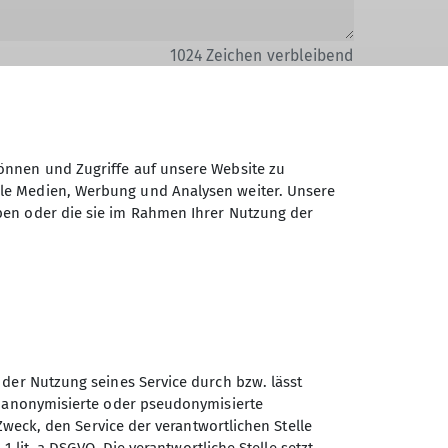
1024
Zeichen verbleibend
önnen und Zugriffe auf unsere Website zu
ale Medien, Werbung und Analysen weiter. Unsere
ben oder die sie im Rahmen Ihrer Nutzung der
Daten elektronisch gesichert und zum
 Einwilligung jederzeit wiederrufen kann.
Absenden
 der Nutzung seines Service durch bzw. lässt
n anonymisierte oder pseudonymisierte
Zweck, den Service der verantwortlichen Stelle