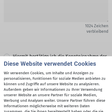
1024
Zeichen
verbleibend
Hiermit bestätige ich die Kenntnisnahme der
Datenschutzerklärung *
Diese Website verwendet Cookies
Wir verwenden Cookies, um Inhalte und Anzeigen zu
Hiermit erkläre ich mich einverstanden, dass
personalisieren, Funktionen für soziale Medien anbieten zu
können und Zugriffe auf unsere Website zu analysieren.
meine in das Kontaktformular eingegebenen
Außerdem geben wir Informationen zu Ihrer Verwendung
Daten elektronisch gesichert und zum Zweck
unserer Website an unsere Partner für soziale Medien,
der Kontaktaufnahme verarbeitet und
Werbung und Analysen weiter. Unsere Partner führen diese
genutzt werden. Mir ist bekannt, dass ich
Informationen möglicherweise mit weiteren Daten
meine Einwilligung jederzeit wiederrufen
zusammen, die Sie ihnen bereitgestellt haben oder die sie