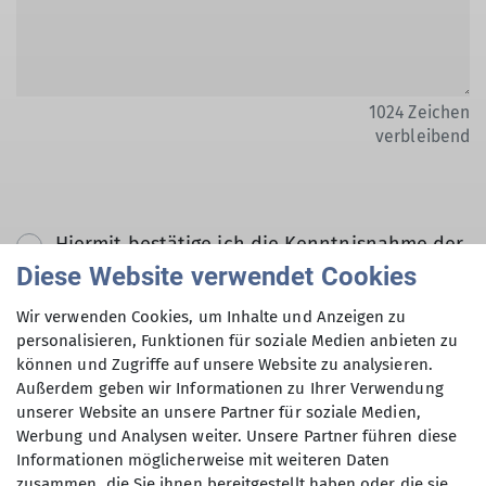
1024
Zeichen
verbleibend
Hiermit bestätige ich die Kenntnisnahme der
Datenschutzerklärung *
Diese Website verwendet Cookies
Wir verwenden Cookies, um Inhalte und Anzeigen zu
Hiermit erkläre ich mich einverstanden, dass
personalisieren, Funktionen für soziale Medien anbieten zu
können und Zugriffe auf unsere Website zu analysieren.
meine in das Kontaktformular eingegebenen
Außerdem geben wir Informationen zu Ihrer Verwendung
Daten elektronisch gesichert und zum Zweck
unserer Website an unsere Partner für soziale Medien,
der Kontaktaufnahme verarbeitet und
Werbung und Analysen weiter. Unsere Partner führen diese
genutzt werden. Mir ist bekannt, dass ich
Informationen möglicherweise mit weiteren Daten
meine Einwilligung jederzeit wiederrufen
zusammen, die Sie ihnen bereitgestellt haben oder die sie