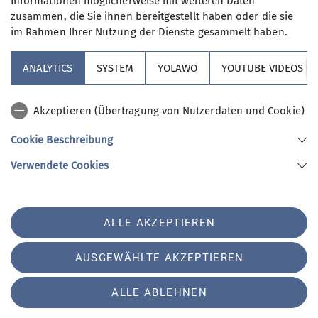
Informationen möglicherweise mit weiteren Daten
meine Einwilligung jederzeit wiederrufen
zusammen, die Sie ihnen bereitgestellt haben oder die sie
kann. *
im Rahmen Ihrer Nutzung der Dienste gesammelt haben.
ANALYTICS
SYSTEM
YOLAWO
YOUTUBE VIDEOS
Mit (*) markierte Felder
Absenden
sind Pflichtfelder
Akzeptieren (Übertragung von Nutzerdaten und Cookie)
Cookie Beschreibung
Sektion Vierseenland
Verwendete Cookies
Sektion Vierseenland des Deutschen Alpenvereins e.V.
ALLE AKZEPTIEREN
Hauptstraße 42
82229 Seefeld
Telefon +4981529839280
AUSGEWÄHLTE AKZEPTIEREN
ALLE ABLEHNEN
Impressum
Datenschutz
Datenschutz-Einstellungen