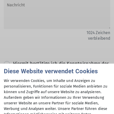
1024
Zeichen
verbleibend
Hiermit bestätige ich die Kenntnisnahme der
Datenschutzerklärung *
Diese Website verwendet Cookies
Wir verwenden Cookies, um Inhalte und Anzeigen zu
Hiermit erkläre ich mich einverstanden, dass
personalisieren, Funktionen für soziale Medien anbieten zu
können und Zugriffe auf unsere Website zu analysieren.
meine in das Kontaktformular eingegebenen
Außerdem geben wir Informationen zu Ihrer Verwendung
Daten elektronisch gesichert und zum Zweck
unserer Website an unsere Partner für soziale Medien,
der Kontaktaufnahme verarbeitet und
Werbung und Analysen weiter. Unsere Partner führen diese
genutzt werden. Mir ist bekannt, dass ich