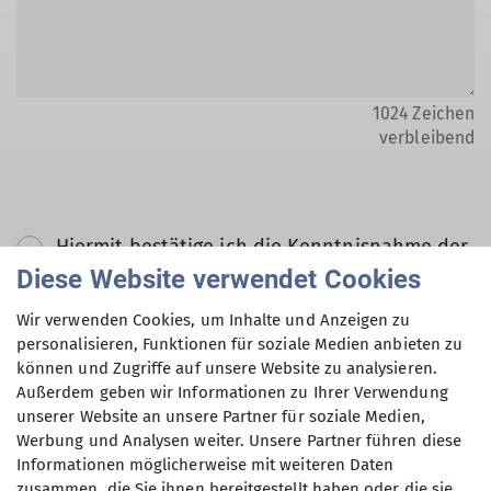
1024
Zeichen
verbleibend
Hiermit bestätige ich die Kenntnisnahme der
Datenschutzerklärung *
Diese Website verwendet Cookies
Wir verwenden Cookies, um Inhalte und Anzeigen zu
Hiermit erkläre ich mich einverstanden, dass
personalisieren, Funktionen für soziale Medien anbieten zu
können und Zugriffe auf unsere Website zu analysieren.
meine in das Kontaktformular eingegebenen
Außerdem geben wir Informationen zu Ihrer Verwendung
Daten elektronisch gesichert und zum Zweck
unserer Website an unsere Partner für soziale Medien,
der Kontaktaufnahme verarbeitet und
Werbung und Analysen weiter. Unsere Partner führen diese
genutzt werden. Mir ist bekannt, dass ich
Informationen möglicherweise mit weiteren Daten
meine Einwilligung jederzeit wiederrufen
zusammen, die Sie ihnen bereitgestellt haben oder die sie