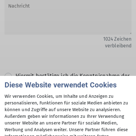
1024
Zeichen
verbleibend
Hiermit bestätige ich die Kenntnisnahme der
Datenschutzerklärung *
Diese Website verwendet Cookies
Wir verwenden Cookies, um Inhalte und Anzeigen zu
Hiermit erkläre ich mich einverstanden, dass
personalisieren, Funktionen für soziale Medien anbieten zu
können und Zugriffe auf unsere Website zu analysieren.
meine in das Kontaktformular eingegebenen
Außerdem geben wir Informationen zu Ihrer Verwendung
Daten elektronisch gesichert und zum Zweck
unserer Website an unsere Partner für soziale Medien,
der Kontaktaufnahme verarbeitet und
Werbung und Analysen weiter. Unsere Partner führen diese
genutzt werden. Mir ist bekannt, dass ich