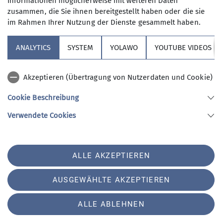
Informationen möglicherweise mit weiteren Daten
meine Einwilligung jederzeit wiederrufen
zusammen, die Sie ihnen bereitgestellt haben oder die sie
kann. *
im Rahmen Ihrer Nutzung der Dienste gesammelt haben.
ANALYTICS
SYSTEM
YOLAWO
YOUTUBE VIDEOS
Mit (*) markierte Felder
Absenden
sind Pflichtfelder
Akzeptieren (Übertragung von Nutzerdaten und Cookie)
Cookie Beschreibung
Sektion Vierseenland
Verwendete Cookies
Sektion Vierseenland des Deutschen Alpenvereins e.V.
ALLE AKZEPTIEREN
Hauptstraße 42
82229 Seefeld
Telefon +4981529839280
AUSGEWÄHLTE AKZEPTIEREN
ALLE ABLEHNEN
Impressum
Datenschutz
Datenschutz-Einstellungen