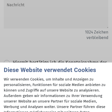
1024
Zeichen
verbleibend
Hiermit bestätige ich die Kenntnisnahme der
Datenschutzerklärung *
Diese Website verwendet Cookies
Wir verwenden Cookies, um Inhalte und Anzeigen zu
Hiermit erkläre ich mich einverstanden, dass
personalisieren, Funktionen für soziale Medien anbieten zu
können und Zugriffe auf unsere Website zu analysieren.
meine in das Kontaktformular eingegebenen
Außerdem geben wir Informationen zu Ihrer Verwendung
Daten elektronisch gesichert und zum Zweck
unserer Website an unsere Partner für soziale Medien,
der Kontaktaufnahme verarbeitet und
Werbung und Analysen weiter. Unsere Partner führen diese
genutzt werden. Mir ist bekannt, dass ich