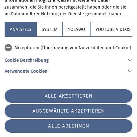
Informationen möglicherweise mit weiteren Daten
meine Einwilligung jederzeit wiederrufen
zusammen, die Sie ihnen bereitgestellt haben oder die sie
kann. *
im Rahmen Ihrer Nutzung der Dienste gesammelt haben.
ANALYTICS
SYSTEM
YOLAWO
YOUTUBE VIDEOS
Mit (*) markierte Felder
Absenden
sind Pflichtfelder
Akzeptieren (Übertragung von Nutzerdaten und Cookie)
Cookie Beschreibung
Sektion Vierseenland
Verwendete Cookies
Sektion Vierseenland des Deutschen Alpenvereins e.V.
ALLE AKZEPTIEREN
Hauptstraße 42
82229 Seefeld
Telefon +4981529839280
AUSGEWÄHLTE AKZEPTIEREN
ALLE ABLEHNEN
Impressum
Datenschutz
Datenschutz-Einstellungen