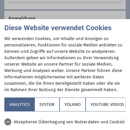
Wir sind eine Gemeinschaft von
Wanderfreunden innerhalb der
Anmeldung
Sektion, die
hauptsächlich jeden
Diese Website verwendet Cookies
Dienstag und Mittwoch
, aber auch an
Anmeldung per Telefon bevorzugt!
anderen Wochentagen in freier Natur
Wir verwenden Cookies, um Inhalte und Anzeigen zu
unterwegs sind.
personalisieren, Funktionen für soziale Medien anbieten zu
Anmeldung bis
können und Zugriffe auf unsere Website zu analysieren.
Wer kann sich das wochentags
Außerdem geben wir Informationen zu Ihrer Verwendung
leisten?
unserer Website an unsere Partner für soziale Medien,
02.03.2026
Nun, alle die aus dem Berufsleben
Werbung und Analysen weiter. Unsere Partner führen diese
ausgeschieden sind oder sonst über
Informationen möglicherweise mit weiteren Daten
ihre Zeit frei verfügen können und
Maximale Teilnehmeranzahl
zusammen, die Sie ihnen bereitgestellt haben oder die sie
körperlich in guter Verfassung sind.
im Rahmen Ihrer Nutzung der Dienste gesammelt haben.
Neben anspruchvollen Bergtouren
10
(bis ca. 1400 Höhenmeter) stehen
ANALYTICS
SYSTEM
YOLAWO
YOUTUBE VIDEOS
auch leichtere Berg- und
Flachwanderungen (ca. 15 bis 20 km)
Akzeptieren (Übertragung von Nutzerdaten und Cookie)
auf unserem Programm. Dazu kommen