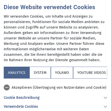
Sektion, die
hauptsächlich jeden
Diese Website verwendet Cookies
Dienstag und Mittwoch
, aber auch an
Anmeldung per Telefon bevorzugt!
anderen Wochentagen in freier Natur
Wir verwenden Cookies, um Inhalte und Anzeigen zu
unterwegs sind.
personalisieren, Funktionen für soziale Medien anbieten zu
Anmeldung bis
können und Zugriffe auf unsere Website zu analysieren.
Wer kann sich das wochentags
Außerdem geben wir Informationen zu Ihrer Verwendung
leisten?
unserer Website an unsere Partner für soziale Medien,
16.02.2026
Nun, alle die aus dem Berufsleben
Werbung und Analysen weiter. Unsere Partner führen diese
ausgeschieden sind oder sonst über
Informationen möglicherweise mit weiteren Daten
ihre Zeit frei verfügen können und
Maximale Teilnehmeranzahl
zusammen, die Sie ihnen bereitgestellt haben oder die sie
körperlich in guter Verfassung sind.
im Rahmen Ihrer Nutzung der Dienste gesammelt haben.
Neben anspruchvollen Bergtouren
10
(bis ca. 1400 Höhenmeter) stehen
ANALYTICS
SYSTEM
YOLAWO
YOUTUBE VIDEOS
auch leichtere Berg- und
Flachwanderungen (ca. 15 bis 20 km)
Akzeptieren (Übertragung von Nutzerdaten und Cookie)
auf unserem Programm. Dazu kommen
Kulturfahrten und -veranstaltungen
Cookie Beschreibung
und jährlich mindestens eine
Sektion Vierseenland
Verwendete Cookies
Wanderwoche in den Bergen sowie im