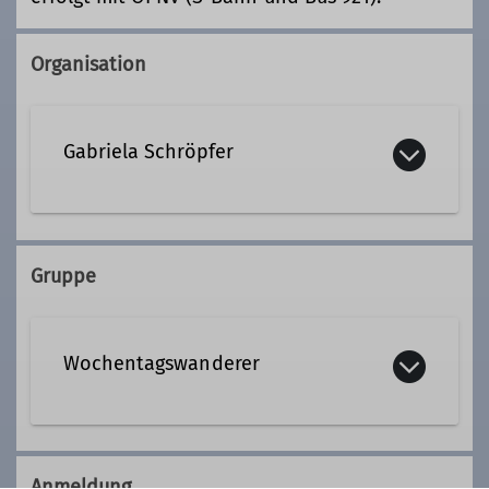
Organisation
Gabriela Schröpfer
081059810
Gruppe
Qualifikationen
Wochentagswanderer
Tourenleiter*in Wochentagswanderer
Wir sind eine Gemeinschaft von
Wanderfreunden innerhalb der
Anmeldung