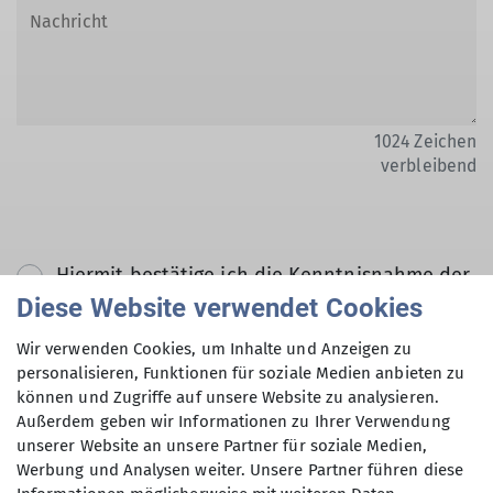
1024
Zeichen
verbleibend
Hiermit bestätige ich die Kenntnisnahme der
Datenschutzerklärung *
Diese Website verwendet Cookies
Wir verwenden Cookies, um Inhalte und Anzeigen zu
Hiermit erkläre ich mich einverstanden, dass
personalisieren, Funktionen für soziale Medien anbieten zu
können und Zugriffe auf unsere Website zu analysieren.
meine in das Kontaktformular eingegebenen
Außerdem geben wir Informationen zu Ihrer Verwendung
Daten elektronisch gesichert und zum Zweck
unserer Website an unsere Partner für soziale Medien,
der Kontaktaufnahme verarbeitet und
Werbung und Analysen weiter. Unsere Partner führen diese
genutzt werden. Mir ist bekannt, dass ich