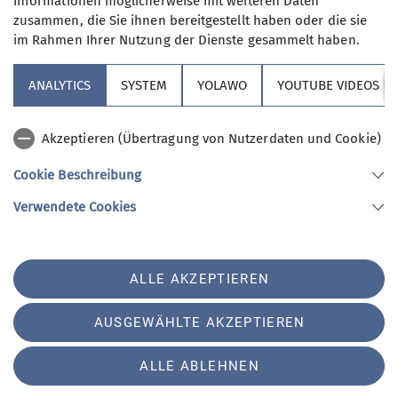
Informationen möglicherweise mit weiteren Daten
meine Einwilligung jederzeit wiederrufen
zusammen, die Sie ihnen bereitgestellt haben oder die sie
kann. *
im Rahmen Ihrer Nutzung der Dienste gesammelt haben.
ANALYTICS
SYSTEM
YOLAWO
YOUTUBE VIDEOS
Mit (*) markierte Felder
Absenden
sind Pflichtfelder
Akzeptieren (Übertragung von Nutzerdaten und Cookie)
Cookie Beschreibung
Sektion Vierseenland
Verwendete Cookies
Sektion Vierseenland des Deutschen Alpenvereins e.V.
ALLE AKZEPTIEREN
Hauptstraße 42
82229 Seefeld
Telefon +4981529839280
AUSGEWÄHLTE AKZEPTIEREN
ALLE ABLEHNEN
Impressum
Datenschutz
Datenschutz-Einstellungen