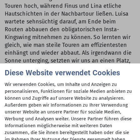
Touren hoch, während Finus und Lina etliche
Hautschichten in der Nachbartour ließen. Luisa
wartete sehnsüchtig darauf, am Ende beim
Routen abbauen den obligatorischen Insta-
Kingswing mitnehmen zu können. So lernten wir
gleich, wie man steile Touren am effizientesten
einhängt und wieder abbaut. Als irgendwann die
Sonne unterging, setzten wir uns an einen Platz,
von wo wir den Sonnenuntergang gut sehen
Diese Website verwendet Cookies
konnten. Beim Abstieg war es schon wieder
dunkel, deshalb wurden die Stirnlampen
Wir verwenden Cookies, um Inhalte und Anzeigen zu
ausgepackt. Abends kümmerten sich Vroni und
personalisieren, Funktionen für soziale Medien anbieten zu
können und Zugriffe auf unsere Website zu analysieren.
Feli um Pfannkuchen und so ließen wir den
Außerdem geben wir Informationen zu Ihrer Verwendung
erfolgreichen Klettertag schön ausklingen.
unserer Website an unsere Partner für soziale Medien,
Werbung und Analysen weiter. Unsere Partner führen diese
Informationen möglicherweise mit weiteren Daten
Am Donnerstag standen Luisa, Lulu, Finus und
zusammen, die Sie ihnen bereitgestellt haben oder die sie
Lina uns wirklich früh (also um halb acht) auf, um
im Rahmen Ihrer Nutzung der Dienste gesammelt haben.