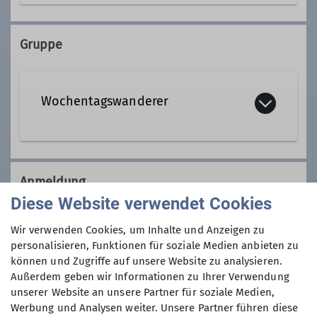
08143 7684
Gruppe
Qualifikationen
Wochentagswanderer
Wanderleiter*in
Wir sind eine Gemeinschaft von
Wanderfreunden innerhalb der
Anmeldung
Sektion, die
hauptsächlich jeden
Diese Website verwendet Cookies
Dienstag und Mittwoch
, aber auch an
Anmeldung per Telefon bevorzugt!
anderen Wochentagen in freier Natur
Wir verwenden Cookies, um Inhalte und Anzeigen zu
unterwegs sind.
personalisieren, Funktionen für soziale Medien anbieten zu
Anmeldung bis
können und Zugriffe auf unsere Website zu analysieren.
Wer kann sich das wochentags
Außerdem geben wir Informationen zu Ihrer Verwendung
leisten?
unserer Website an unsere Partner für soziale Medien,
30.09.2024
Nun, alle die aus dem Berufsleben
Werbung und Analysen weiter. Unsere Partner führen diese