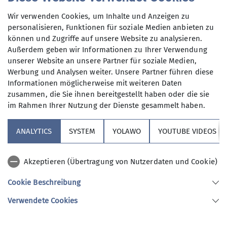
Anmeldung per Telefon bevorzugt!
Wir verwenden Cookies, um Inhalte und Anzeigen zu
personalisieren, Funktionen für soziale Medien anbieten zu
Qualifikationen
Anmeldung bis
können und Zugriffe auf unsere Website zu analysieren.
Außerdem geben wir Informationen zu Ihrer Verwendung
Wanderleiter*in
unserer Website an unsere Partner für soziale Medien,
02.04.2026
Werbung und Analysen weiter. Unsere Partner führen diese
Informationen möglicherweise mit weiteren Daten
Maximale Teilnehmeranzahl
zusammen, die Sie ihnen bereitgestellt haben oder die sie
im Rahmen Ihrer Nutzung der Dienste gesammelt haben.
8
ANALYTICS
SYSTEM
YOLAWO
YOUTUBE VIDEOS
Akzeptieren (Übertragung von Nutzerdaten und Cookie)
Cookie Beschreibung
Sektion Vierseenland
Verwendete Cookies